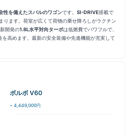
全性を備えたスバルのワゴン
です。
SI-DRIVE
搭載で
まります。荷室が広くて荷物の乗せ降ろしがラクチン
新開発の
1.8L水平対向ターボ
は低燃費でパワフルで、
性を高めます。最新の安全装備や先進機能が充実して
ボルボ V60
~ 4,449,000円