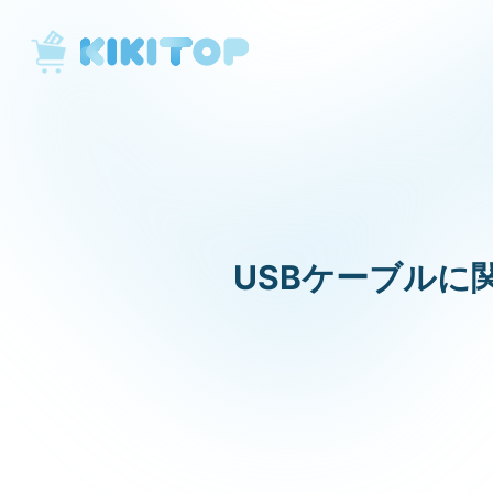
KikiTop
USBケーブルに