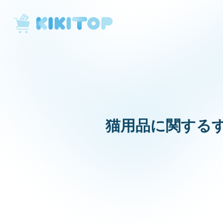
KikiTop
猫用品に関する