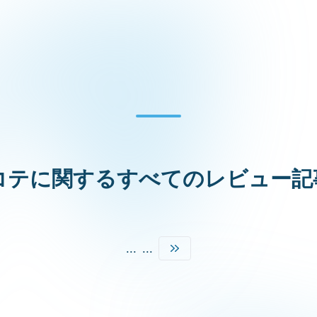
コテに関するすべてのレビュー記
...
...